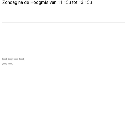
Zondag na de Hoogmis van 11:15u tot 13:15u.
Copyright: De Boog Uitgeverij |
Privacyverklaring
Website door:
Webheld.nl