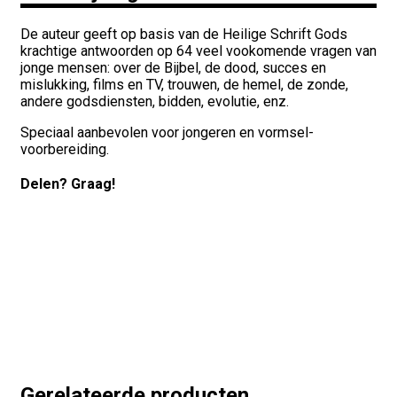
De auteur geeft op basis van de Heilige Schrift Gods
krachtige antwoorden op 64 veel vookomende vragen van
jonge mensen: over de Bijbel, de dood, succes en
mislukking, films en TV, trouwen, de hemel, de zonde,
andere godsdiensten, bidden, evolutie, enz.
Speciaal aanbevolen voor jongeren en vormsel-
voorbereiding.
Delen? Graag!
Share on Facebook
Share on Twitter
Share on Pinterest
Share on LinkedIn
Share on WhatsApp
Share on Email
Gerelateerde producten