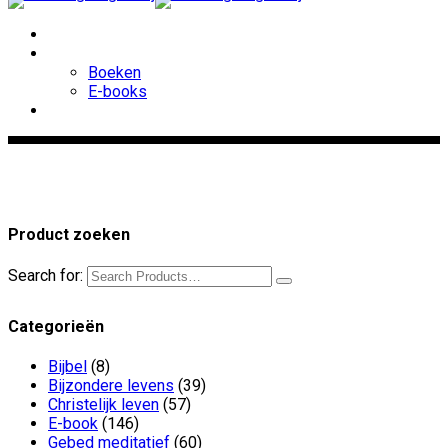
Welkom
Winkel
Boeken
E-books
Over ons
Product zoeken
Search for:
Categorieën
Bijbel
(8)
Bijzondere levens
(39)
Christelijk leven
(57)
E-book
(146)
Gebed meditatief
(60)