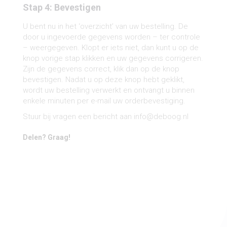
Stap 4: Bevestigen
U bent nu in het ‘overzicht’ van uw bestelling. De
door u ingevoerde gegevens worden – ter controle
– weergegeven. Klopt er iets niet, dan kunt u op de
knop vorige stap klikken en uw gegevens corrigeren.
Zijn de gegevens correct, klik dan op de knop
bevestigen. Nadat u op deze knop hebt geklikt,
wordt uw bestelling verwerkt en ontvangt u binnen
enkele minuten per e-mail uw orderbevestiging.
Stuur bij vragen een bericht aan info@deboog.nl
Delen? Graag!
Share on Facebook
Share on Twitter
Share on Pinterest
Share on LinkedIn
Share on WhatsApp
Share on Email