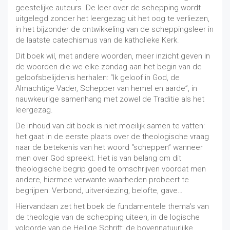
geestelijke auteurs. De leer over de schepping wordt
uitgelegd zonder het leergezag uit het oog te verliezen,
in het bijzonder de ontwikkeling van de scheppingsleer in
de laatste catechismus van de katholieke Kerk.
Dit boek wil, met andere woorden, meer inzicht geven in
de woorden die we elke zondag aan het begin van de
geloofsbelijdenis herhalen: “Ik geloof in God, de
Almachtige Vader, Schepper van hemel en aarde”, in
nauwkeurige samenhang met zowel de Traditie als het
leergezag.
De inhoud van dit boek is niet moeilijk samen te vatten:
het gaat in de eerste plaats over de theologische vraag
naar de betekenis van het woord “scheppen” wanneer
men over God spreekt. Het is van belang om dit
theologische begrip goed te omschrijven voordat men
andere, hiermee verwante waarheden probeert te
begrijpen: Verbond, uitverkiezing, belofte, gave…
Hiervandaan zet het boek de fundamentele thema’s van
de theologie van de schepping uiteen, in de logische
volgorde van de Heilige Schrift: de bovennatuurlijke