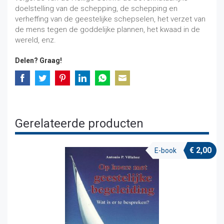
doelstelling van de schepping, de schepping en
verheffing van de geestelijke schepselen, het verzet van
de mens tegen de goddelijke plannen, het kwaad in de
wereld, enz.
Delen? Graag!
Share
Share
Share
Share
Share
Share
on
on
on
on
on
on
Facebook
Twitter
Pinterest
LinkedIn
WhatsApp
Email
Gerelateerde producten
€
2,00
E-book