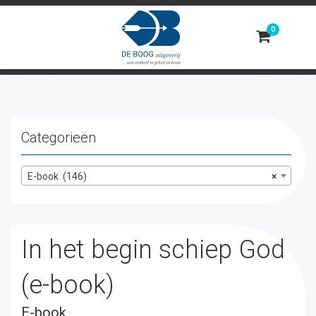
Toggle
navigation
Categorieën
E-book (146)
×
In het begin schiep God
(e-book)
E-book