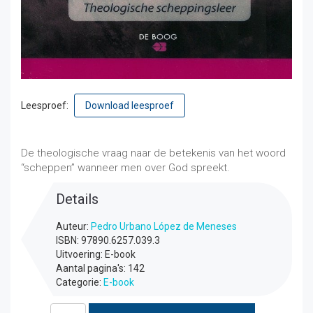
Leesproef:
Download leesproef
€
8,80
incl. btw
De theologische vraag naar de betekenis van het woord
“scheppen” wanneer men over God spreekt.
Details
Auteur:
Pedro Urbano López de Meneses
ISBN: 97890.6257.039.3
Uitvoering: E-book
Aantal pagina's: 142
Categorie:
E-book
In