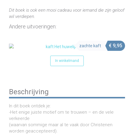
book)
Dit boek is ook een mooi cadeau voor iemand die zijn geloof
aantal
wil verdiepen.
Andere uitvoeringen:
€
9,95
zachte kaft
In winkelmand
Beschrijving
In dit boek ontdek je:
-Het enige juiste motief om te trouwen – en de vele
verkeerde
(waarvan sommige maar al te vaak door Christenen
worden geaccepteerd).