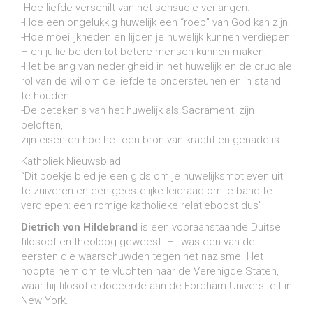
-Hoe liefde verschilt van het sensuele verlangen.
-Hoe een ongelukkig huwelijk een “roep” van God kan zijn.
-Hoe moeilijkheden en lijden je huwelijk kunnen verdiepen
– en jullie beiden tot betere mensen kunnen maken.
-Het belang van nederigheid in het huwelijk en de cruciale
rol van de wil om de liefde te ondersteunen en in stand
te houden.
-De betekenis van het huwelijk als Sacrament: zijn
beloften,
zijn eisen en hoe het een bron van kracht en genade is.
Katholiek Nieuwsblad:
“Dit boekje bied je een gids om je huwelijksmotieven uit
te zuiveren en een geestelijke leidraad om je band te
verdiepen: een romige katholieke relatieboost dus”
Dietrich von Hildebrand
is een vooraanstaande Duitse
filosoof en theoloog geweest. Hij was een van de
eersten die waarschuwden tegen het nazisme. Het
noopte hem om te vluchten naar de Verenigde Staten,
waar hij filosofie doceerde aan de Fordham Universiteit in
New York.