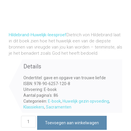
€
6,50
incl. btw
Hildebrand-Huwelijk-leesproef
Dietrich von Hildebrand laat
in dit boek zien hoe het huwelijk een van de diepste
bronnen van vreugde van jou kan worden – tenminste, als
je het benadert zoals God het heeft bedoeld.
Details
Ondertitel: gave en opgave van trouwe liefde
ISBN: 978-90-6257-120-8
Uitvoering: E-book
Aantal pagina's: 86
Categorieën:
E-book
,
Huwelijk gezin opvoeding
,
Klassiekers
,
Sacramenten
Het
Toevoegen aan winkelwagen
huwelijk
(e-