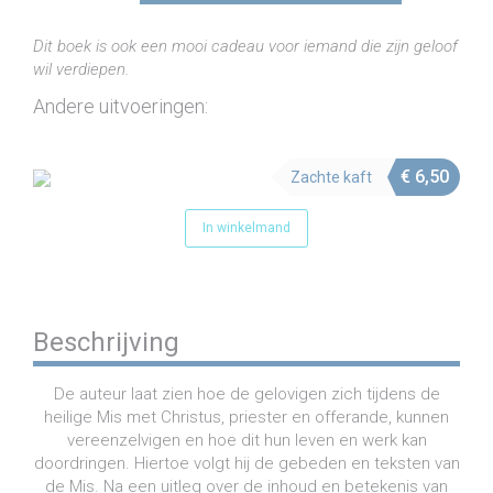
en
het
Dit boek is ook een mooi cadeau voor iemand die zijn geloof
geestelijk
wil verdiepen.
leven
(e-
Andere uitvoeringen:
book)
aantal
€
6,50
Zachte kaft
In winkelmand
Beschrijving
De auteur laat zien hoe de gelovigen zich tijdens de
heilige Mis met Christus, priester en offerande, kunnen
vereenzelvigen en hoe dit hun leven en werk kan
doordringen. Hiertoe volgt hij de gebeden en teksten van
de Mis. Na een uitleg over de inhoud en betekenis van