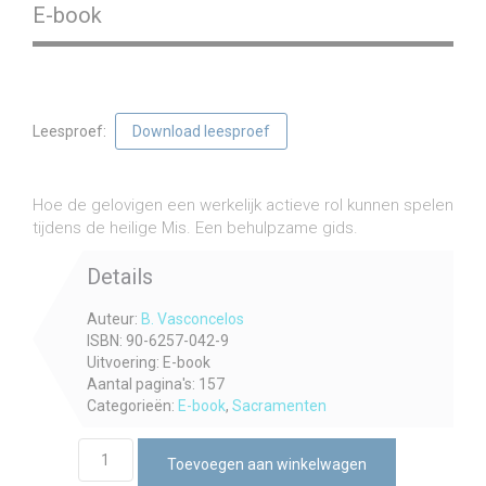
E-book
Leesproef:
Download leesproef
€
3,90
incl. btw
Hoe de gelovigen een werkelijk actieve rol kunnen spelen
tijdens de heilige Mis. Een behulpzame gids.
Details
Auteur:
B. Vasconcelos
ISBN: 90-6257-042-9
Uitvoering: E-book
Aantal pagina's: 157
Categorieën:
E-book
,
Sacramenten
De
Toevoegen aan winkelwagen
Mis