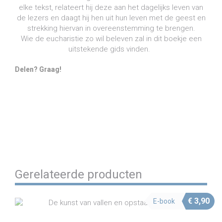
elke tekst, relateert hij deze aan het dagelijks leven van
de lezers en daagt hij hen uit hun leven met de geest en
strekking hiervan in overeenstemming te brengen.
Wie de eucharistie zo wil beleven zal in dit boekje een
uitstekende gids vinden.
Delen? Graag!
Share on Facebook
Share on Twitter
Share on Pinterest
Share on LinkedIn
Share on WhatsApp
Share on Email
Gerelateerde producten
€
3,90
E-book