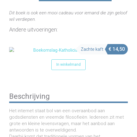
en
simpel
Dit boek is ook een mooi cadeau voor iemand die zijn geloof
(e-
wil verdiepen.
book)
aantal
Andere uitvoeringen:
€
14,50
Zachte kaft
In winkelmand
Beschrijving
Het internet staat bol van een overaanbod aan
godsdiensten en vreemde filosofieën. Iedereen zit met
grote en kleine levensvragen, maar het aanbod aan
antwoorden is te overweldigend.
Daarbij komt dat traditionele vormen van het