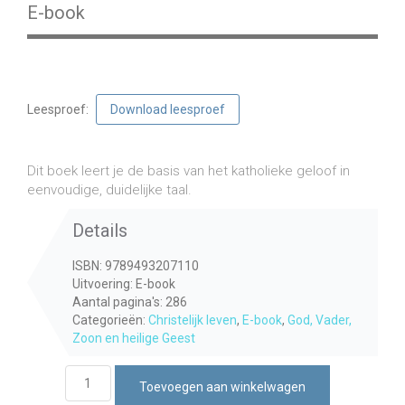
E-book
Leesproef:
Download leesproef
€
9,50
incl. btw
Dit boek leert je de basis van het katholieke geloof in
eenvoudige, duidelijke taal.
Details
ISBN: 9789493207110
Uitvoering: E-book
Aantal pagina's: 286
Categorieën:
Christelijk leven
,
E-book
,
God, Vader,
Zoon en heilige Geest
Katholicisme
Toevoegen aan winkelwagen
puur