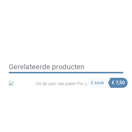
Share on Facebook
Share on Twitter
Share on Pinterest
Share on LinkedIn
Share on WhatsApp
Share on Email
Gerelateerde producten
€
7,50
E-book