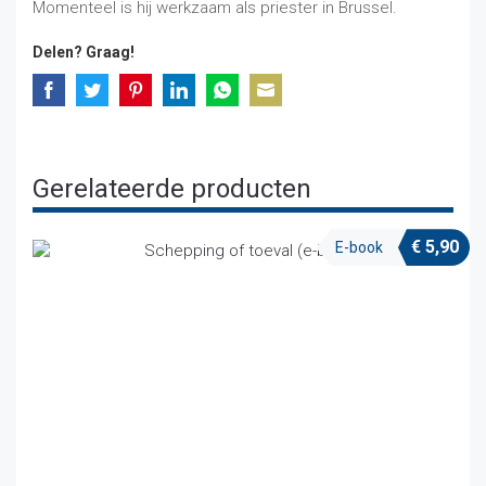
Momenteel is hij werkzaam als priester in Brussel.
Delen? Graag!
Share
Share
Share
Share
Share
Share
on
on
on
on
on
on
Facebook
Twitter
Pinterest
LinkedIn
WhatsApp
Email
Gerelateerde producten
€
5,90
E-book