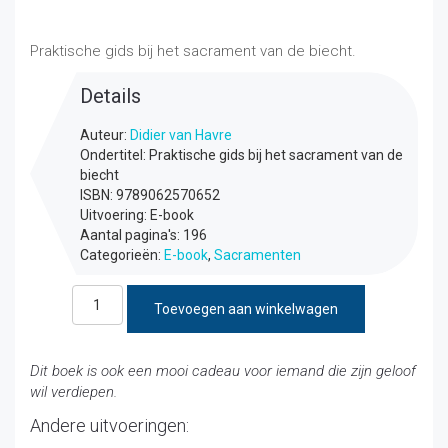
€
7,50
incl. btw
Praktische gids bij het sacrament van de biecht.
Details
Auteur:
Didier van Havre
Ondertitel: Praktische gids bij het sacrament van de
biecht
ISBN: 9789062570652
Uitvoering: E-book
Aantal pagina's: 196
Categorieën:
E-book
,
Sacramenten
Genezing
Toevoegen aan winkelwagen
van
innerlijke
wonden
Dit boek is ook een mooi cadeau voor iemand die zijn geloof
(e-
wil verdiepen.
book)
aantal
Andere uitvoeringen: