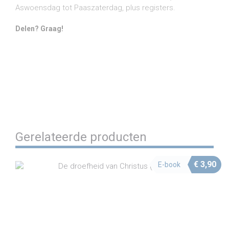
Aswoensdag tot Paaszaterdag, plus registers.
Delen? Graag!
Share on Facebook
Share on Twitter
Share on Pinterest
Share on LinkedIn
Share on WhatsApp
Share on Email
Gerelateerde producten
€
3,90
E-book