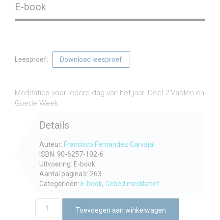
E-book
Leesproef:
Download leesproef
€
10,60
incl. btw
Meditaties voor iedere dag van het jaar. Deel 2 Vasten en
Goede Week.
Details
Auteur:
Francisco Fernandez Carvajal
ISBN: 90-6257-102-6
Uitvoering: E-book
Aantal pagina's: 263
Categorieën:
E-book
,
Gebed meditatief
Spreken
Toevoegen aan winkelwagen
met