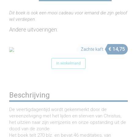
God
Deel
Dit boek is ook een mooi cadeau voor iemand die zijn geloof
2
wil verdiepen.
(e-
book)
Andere uitvoeringen:
aantal
€
14,75
Zachte kaft
In winkelmand
Beschrijving
De veertigdagentijd wordt gekenmerkt door de
vereenzelviging met het lijden en sterven van Christus,
het uitzien naar zijn verrijzenis en onze opstanding uit de
dood van de zonde.
Het boek telt 270 blz. en bevat 46 meditaties, van