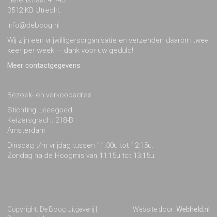
3512 KB Utrecht
info@deboog.nl
Wij zijn een vrijwilligersorganisatie en verzenden daarom twee
keer per week — dank voor uw geduld!
Meer contactgegevens
Bezoek- en verkoopadres
Stichting Leesgoed
Keizersgracht 218-B
Amsterdam
Dinsdag t/m vrijdag tussen 11:00u tot 12:15u.
Zondag na de Hoogmis van 11:15u tot 13:15u.
Copyright: De Boog Uitgeverij |
Website door:
Webheld.nl