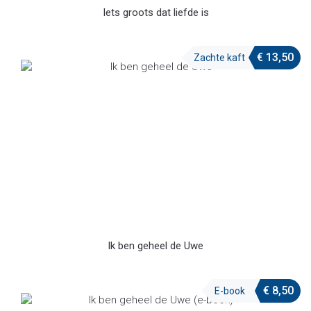
Iets groots dat liefde is
€
13,50
Zachte kaft
Ik ben geheel de Uwe
€
8,50
E-book