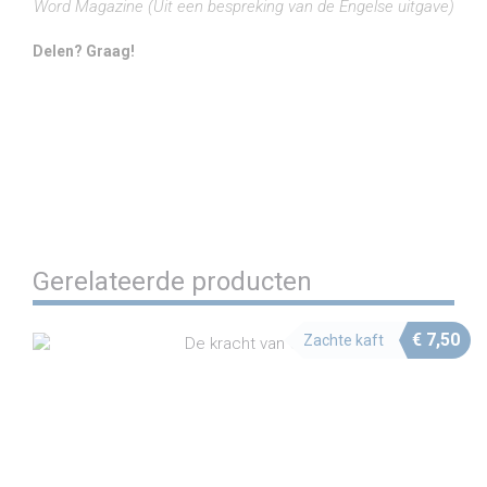
Word Magazine (Uit een bespreking van de Engelse uitgave)
Delen? Graag!
Share on Facebook
Share on Twitter
Share on Pinterest
Share on LinkedIn
Share on WhatsApp
Share on Email
Gerelateerde producten
€
7,50
Zachte kaft