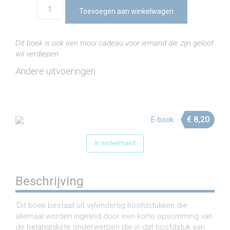
Korte
Toevoegen aan winkelwagen
Geschiedenis
van
de
Dit boek is ook een mooi cadeau voor iemand die zijn geloof
Katholieke
wil verdiepen.
Kerk
aantal
Andere uitvoeringen:
€
8,20
E-book
In winkelmand
Beschrijving
‘Dit boek bestaat uit vijfendertig hoofdstukken die
allemaal worden ingeleid door een korte opsomming van
de belangrijkste onderwerpen die in dat hoofdstuk aan