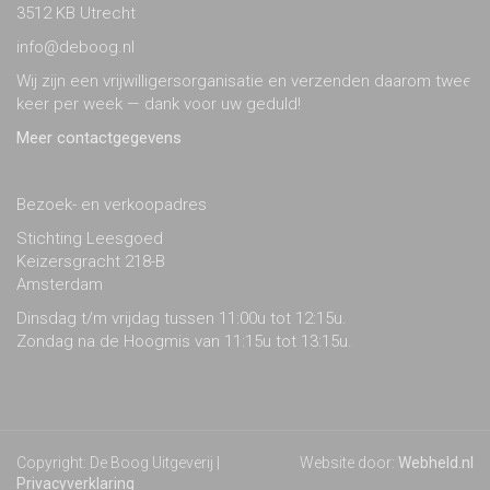
3512 KB Utrecht
info@deboog.nl
Wij zijn een vrijwilligersorganisatie en verzenden daarom twee
keer per week — dank voor uw geduld!
Meer contactgegevens
Bezoek- en verkoopadres
Stichting Leesgoed
Keizersgracht 218-B
Amsterdam
Dinsdag t/m vrijdag tussen 11:00u tot 12:15u.
Zondag na de Hoogmis van 11:15u tot 13:15u.
Copyright: De Boog Uitgeverij |
Website door:
Webheld.nl
Privacyverklaring