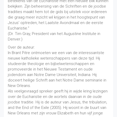
betekenis van de Eucharistie met een nieuwe blik kunnen
bekijken. Zijn beheersing van de Schriften en de joodse
tradities maakt hem tot de gids bij uitstek voor iedereen
die graag meer inzicht wil krijgen in het hoogtepunt van
Jezus’ optreden, het Laatste Avondmaal en de eerste
Eucharistie.”
(Dr. Tim Gray, President van het Augustine Institute in
Denver.)
Over de auteur:
In Brant Pitre ontmoeten we een van de interessantste
nieuwe katholieke wetenschappers van deze tijd. Hij
studeerde theologie en bijbelwetenschappen en
promoveerde in het Nieuwe Testament en oude
jodendom aan Notre Dame Universiteit, Indiana. Hij
doceert heilige Schrift aan het Notre Dame seminarie in
New Orleans.
Als veelgevraagd spreker geeft hij in wijde kring lezingen
over de Eucharistie en de wortels daarvan in de oude
joodse traditie. Hij is de auteur van Jesus, the tribulation,
and the End of the Exile (2005). Hij woont in de buurt van
New Orleans met zijn vrouw Elizabeth en hun vijf jonge