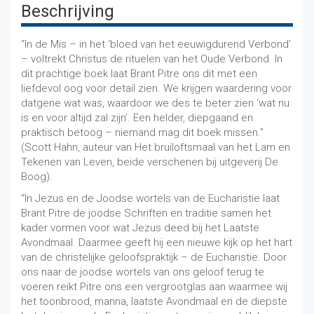
Beschrijving
“In de Mis – in het ‘bloed van het eeuwigdurend Verbond’
– voltrekt Christus de rituelen van het Oude Verbond. In
dit prachtige boek laat Brant Pitre ons dit met een
liefdevol oog voor detail zien. We krijgen waardering voor
datgene wat was, waardoor we des te beter zien ‘wat nu
is en voor altijd zal zijn’. Een helder, diepgaand en
praktisch betoog – niemand mag dit boek missen.”
(Scott Hahn, auteur van Het bruiloftsmaal van het Lam en
Tekenen van Leven, beide verschenen bij uitgeverij De
Boog).
“In Jezus en de Joodse wortels van de Eucharistie laat
Brant Pitre de joodse Schriften en traditie samen het
kader vormen voor wat Jezus deed bij het Laatste
Avondmaal. Daarmee geeft hij een nieuwe kijk op het hart
van de christelijke geloofspraktijk – de Eucharistie. Door
ons naar de joodse wortels van ons geloof terug te
voeren reikt Pitre ons een vergrootglas aan waarmee wij
het toonbrood, manna, laatste Avondmaal en de diepste