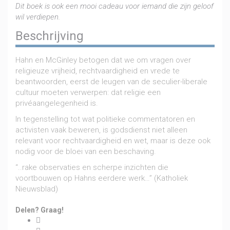
Dit boek is ook een mooi cadeau voor iemand die zijn geloof
recht
wil verdiepen.
aantal
Beschrijving
Hahn en McGinley betogen dat we om vragen over
religieuze vrijheid, rechtvaardigheid en vrede te
beantwoorden, eerst de leugen van de seculier-liberale
cultuur moeten verwerpen: dat religie een
privéaangelegenheid is.
In tegenstelling tot wat politieke commentatoren en
activisten vaak beweren, is godsdienst niet alleen
relevant voor rechtvaardigheid en wet, maar is deze ook
nodig voor de bloei van een beschaving.
“..rake observaties en scherpe inzichten die
voortbouwen op Hahns eerdere werk…” (Katholiek
Nieuwsblad)
Delen? Graag!
Share