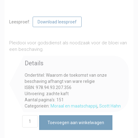
Leesproef:
Download leesproef
€
18,50
incl. btw
Pleidooi voor godsdienst als noodzaak voor de bloei van
een beschaving.
Details
Ondertitel: Waarom de toekomst van onze
beschaving afhangt van ware religie
ISBN: 978.94.93.207.356
Uitvoering: zachte kaft
Aantal pagina's: 151
Categorieën:
Moraal en maatschappij
,
Scott Hahn
Het
Toevoegen aan winkelwagen
is
waardig
en