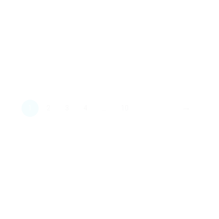
→
1
2
3
4
...
10