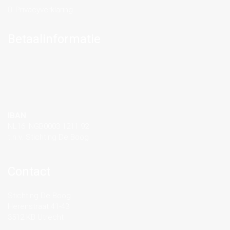
Privacyverklaring
Betaalinformatie
IBAN
NL16 INGB0003 1211 92
t.n.v. Stichting De Boog
Contact
Stichting De Boog
Herenstraat 41-43
3512 KB Utrecht