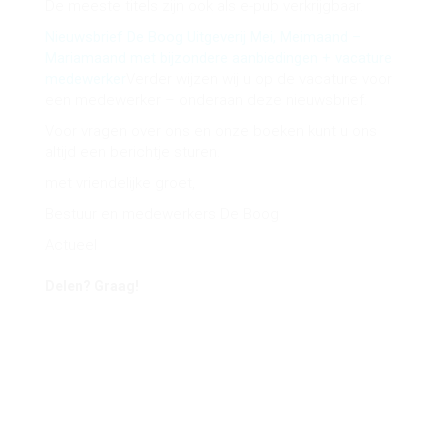
De meeste titels zijn ook als e-pub verkrijgbaar.
Nieuwsbrief De Boog Uitgeverij Mei, Meimaand –
Mariamaand met bijzondere aanbiedingen + vacature
medewerker
Verder wijzen wij u op de vacature voor
een medewerker – onderaan deze nieuwsbrief.
Voor vragen over ons en onze boeken kunt u ons
altijd een berichtje sturen.
met vriendelijke groet,
Bestuur en medewerkers De Boog
Actueel
Delen? Graag!
Share on Facebook
Share on Twitter
Share on Pinterest
Share on LinkedIn
Share on WhatsApp
Share on Email