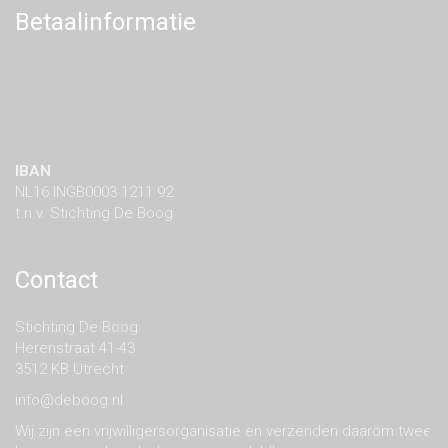
Betaalinformatie
IBAN
NL16 INGB0003 1211 92
t.n.v. Stichting De Boog
Contact
Stichting De Boog
Herenstraat 41-43
3512 KB Utrecht
info@deboog.nl
Wij zijn een vrijwilligersorganisatie en verzenden daarom twee