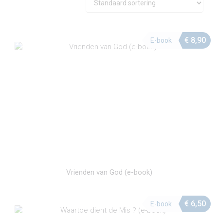
€
8,90
E-book
Vrienden van God (e-book)
€
6,50
E-book