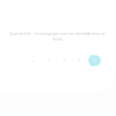
Zout en licht – Overwegingen over het christelijk leven (e-
book)
←
1
2
3
4