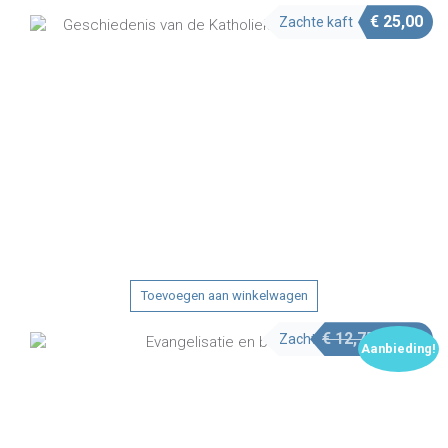
€
25,00
Zachte kaft
Toevoegen aan winkelwagen
Oorspron
Hui
€
12,75
€
7,50
Zachte kaft
Aanbieding!
prijs
pri
was:
is:
€ 12,75.
€ 7