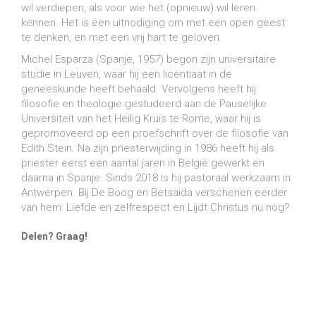
wil verdiepen, als voor wie het (opnieuw) wil leren
kennen. Het is een uitnodiging om met een open geest
te denken, en met een vrij hart te geloven.
Michel Esparza (Spanje, 1957) begon zijn universitaire
studie in Leuven, waar hij een licentiaat in de
geneeskunde heeft behaald. Vervolgens heeft hij
filosofie en theologie gestudeerd aan de Pauselijke
Universiteit van het Heilig Kruis te Rome, waar hij is
gepromoveerd op een proefschrift over de filosofie van
Edith Stein. Na zijn priesterwijding in 1986 heeft hij als
priester eerst een aantal jaren in België gewerkt en
daarna in Spanje. Sinds 2018 is hij pastoraal werkzaam in
Antwerpen. Bij De Boog en Betsaida verschenen eerder
van hem: Liefde en zelfrespect en Lijdt Christus nu nog?
Delen? Graag!
Share on Facebook
Share on Twitter
Share on Pinterest
Share on LinkedIn
Share on WhatsApp