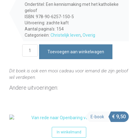
Ondertitel: Een kennismaking met het katholieke
geloof
ISBN: 978-90-6257-150-5
Uitvoering: zachte kaft
Aantal pagina's: 154
Categorieën:
Christelijk leven
,
Overig
Van
Toevoegen aan winkelwagen
rede
naar
Openbaring
Dit boek is ook een mooi cadeau voor iemand die zijn geloof
aantal
wil verdiepen.
Andere uitvoeringen:
€
9,50
E-book
In winkelmand