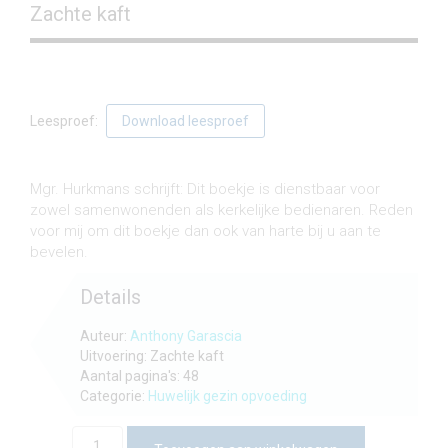
Zachte kaft
Leesproef:
Download leesproef
€
3,75
incl. btw
Mgr. Hurkmans schrijft: Dit boekje is dienstbaar voor
zowel samenwonenden als kerkelijke bedienaren. Reden
voor mij om dit boekje dan ook van harte bij u aan te
bevelen.
Details
Auteur:
Anthony Garascia
Uitvoering: Zachte kaft
Aantal pagina's: 48
Categorie:
Huwelijk gezin opvoeding
Trouwen