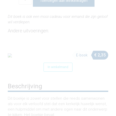
Toevoegen aan winkelwagen
of
Samenwonen
aantal
Dit boek is ook een mooi cadeau voor iemand die zijn geloof
wil verdiepen.
Andere uitvoeringen:
€
2,35
E-book
In winkelmand
Beschrijving
Dit boekje is zowel voor stellen die reeds samenwonen
als voor elk verloofd stel dat een kerkelijk huwelijk wenst,
een hulpmiddel om met andere ogen naar dit onderwerp
te kijken. Het boekje bevat: