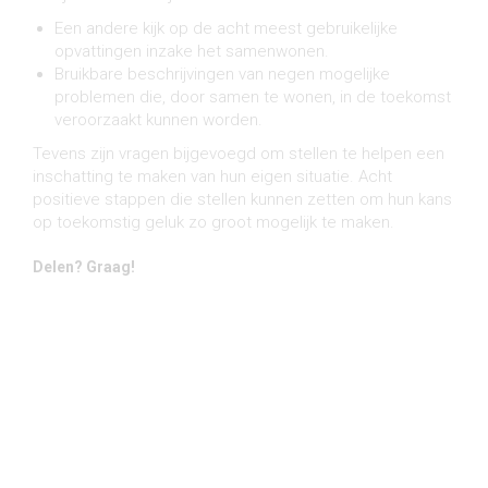
Een andere kijk op de acht meest gebruikelijke
opvattingen inzake het samenwonen.
Bruikbare beschrijvingen van negen mogelijke
problemen die, door samen te wonen, in de toekomst
veroorzaakt kunnen worden.
Tevens zijn vragen bijgevoegd om stellen te helpen een
inschatting te maken van hun eigen situatie. Acht
positieve stappen die stellen kunnen zetten om hun kans
op toekomstig geluk zo groot mogelijk te maken.
Delen? Graag!
Share on Facebook
Share on Twitter
Share on Pinterest
Share on LinkedIn
Share on WhatsApp
Share on Email