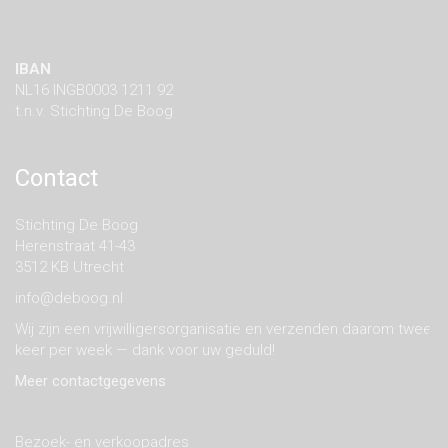
IBAN
NL16 INGB0003 1211 92
t.n.v. Stichting De Boog
Contact
Stichting De Boog
Herenstraat 41-43
3512 KB Utrecht
info@deboog.nl
Wij zijn een vrijwilligersorganisatie en verzenden daarom twee
keer per week — dank voor uw geduld!
Meer contactgegevens
Bezoek- en verkoopadres