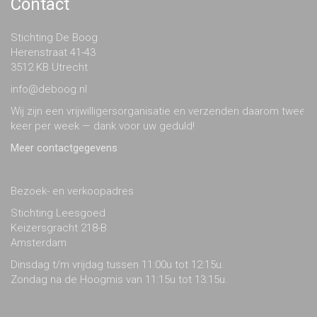
Contact
Stichting De Boog
Herenstraat 41-43
3512 KB Utrecht
info@deboog.nl
Wij zijn een vrijwilligersorganisatie en verzenden daarom twee
keer per week — dank voor uw geduld!
Meer contactgegevens
Bezoek- en verkoopadres
Stichting Leesgoed
Keizersgracht 218-B
Amsterdam
Dinsdag t/m vrijdag tussen 11:00u tot 12:15u.
Zondag na de Hoogmis van 11:15u tot 13:15u.