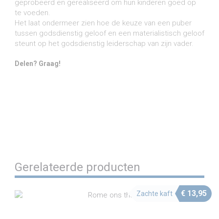
geprobeerd en gerealiseerd om hun kinderen goed op
te voeden.
Het laat ondermeer zien hoe de keuze van een puber
tussen godsdienstig geloof en een materialistisch geloof
steunt op het godsdienstig leiderschap van zijn vader.
Delen? Graag!
Share on Facebook
Share on Twitter
Share on Pinterest
Share on LinkedIn
Share on WhatsApp
Share on Email
Gerelateerde producten
€
13,95
Zachte kaft