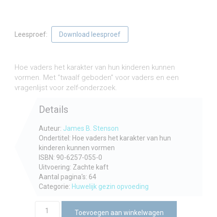
Leesproef:
Download leesproef
€
6,50
incl. btw
Hoe vaders het karakter van hun kinderen kunnen
vormen. Met “twaalf geboden” voor vaders en een
vragenlijst voor zelf-onderzoek.
Details
Auteur:
James B. Stenson
Ondertitel: Hoe vaders het karakter van hun
kinderen kunnen vormen
ISBN: 90-6257-055-0
Uitvoering: Zachte kaft
Aantal pagina's: 64
Categorie:
Huwelijk gezin opvoeding
Succesvolle
Toevoegen aan winkelwagen
vaders