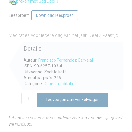
Leesproef:
Download leesproef
€
14,75
incl. btw
Meditaties voor iedere dag van het jaar. Deel 3 Paastijd.
Details
Auteur:
Francisco Fernandez Carvajal
ISBN: 90-6257-103-4
Uitvoering: Zachte kaft
Aantal pagina's: 295
Categorie:
Gebed meditatief
Spreken
Toevoegen aan winkelwagen
met
God
Deel
Dit boek is ook een mooi cadeau voor iemand die zijn geloof
3
wil verdiepen.
aantal