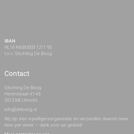
IBAN
NL16 INGB0003 1211 92
t.n.v. Stichting De Boog
Contact
Stichting De Boog
Herenstraat 41-43
3512 KB Utrecht
info@deboog.nl
Wij zijn een vrijwilligersorganisatie en verzenden daarom twee
keer per week — dank voor uw geduld!