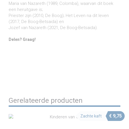
Maria van Nazareth (1989, Colomba), waarvan dit boek
een heruitgave is;
Priester zijn (2010, De Boog); Het Leven na dit leven
(2017, De Boog-Betsaida) en
Jozef van Nazareth (2021, De Boog-Betsaida).
Delen? Graag!
Share on Facebook
Share on Twitter
Share on Pinterest
Share on LinkedIn
Share on WhatsApp
Share on Email
Gerelateerde producten
€
9,75
Zachte kaft