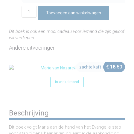
Maria
Toevoegen aan winkelwagen
van
Nazareth
(e-
Dit boek is ook een mooi cadeau voor iemand die zijn geloof
book)
wil verdiepen.
aantal
Andere uitvoeringen:
€
18,50
zachte kaft
In winkelmand
Beschrijving
Dit boek volgt Maria aan de hand van het Evangelie stap
voor stap tijdens haar leven op aarde: de aankondiging