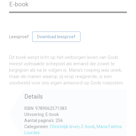
E-book
Leesproef:
Download leesproef
€
12,95
incl. btw
Dit boek werpt licht op het verborgen leven van Gods
meest volmaakte schepsel als iemand die zowel te
begrijpen als na te volgen is. Maria’s roeping was uniek,
maar de manier waarop zij erop reageerde, is een
voorbeeld voor ons eigen antwoord op Gods roepstem.
Details
ISBN: 9789062571383
Uitvoering: E-book
Aantal pagina's: 256
Categorieën:
Christelijk leven
,
E-book
,
Maria Fatima
Lourdes