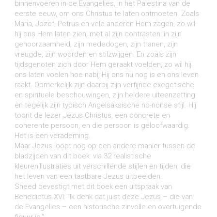
binnenvoeren in de Evangelies, in het Palestina van de
eerste eeuw, om ons Christus te laten ontmoeten. Zoals
Maria, Jozef, Petrus en vele anderen Hem zagen, zo wil
hij ons Hem laten zien, met al zijn contrasten: in zijn
gehoorzaamheid, zijn mededogen, zijn tranen, zijn
vreugde, zijn woorden en stilzwijgen. En zoals zijn
tijdsgenoten zich door Hem geraakt voelden, zo wil hij
ons laten voelen hoe nabij Hij ons nu nog is en ons leven
raakt. Opmerkelijk zijn daarbij zijn verfijnde exegetische
en spirituele beschouwingen, zijn heldere uiteenzetting
en tegelijk zijn typisch Angelsaksische no-nonse stijl. Hij
toont de lezer Jezus Christus, een concrete en
coherente persoon, en die persoon is geloofwaardig.
Het is een verademing.
Maar Jezus loopt nog op een andere manier tussen de
bladzijden van dit boek: via 32 realistische
kleurenillustraties uit verschillende stijlen en tijden, die
het leven van een tastbare Jezus uitbeelden.
Sheed bevestigt met dit boek een uitspraak van
Benedictus XVI: “Ik denk dat juist deze Jezus – die van
de Evangelies – een historische zinvolle en overtuigende