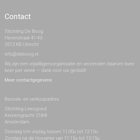
Contact
Stichting De Boog
Herenstraat 41-43
3512 KB Utrecht
info@deboog.nl
Wij zijn een vrijwilligersorganisatie en verzenden daarom twee
keer per week — dank voor uw geduld!
Meer contactgegevens
Bezoek- en verkoopadres
Stichting Leesgoed
Keizersgracht 218-B
Amsterdam
Dinsdag t/m vrijdag tussen 11:00u tot 12:15u.
Zondag na de Hoogmis van 11:15u tot 13:15u.