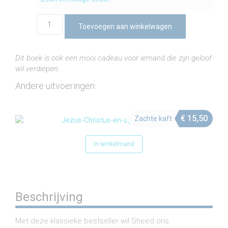
Jezus
Toevoegen aan winkelwagen
Christus
en
zijn
Dit boek is ook een mooi cadeau voor iemand die zijn geloof
tijd
wil verdiepen.
(e-
book)
Andere uitvoeringen:
aantal
€
15,50
Zachte kaft
In winkelmand
Beschrijving
Met deze klassieke bestseller wil Sheed ons