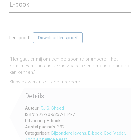
E-book
Leesproef:
Download leesproef
€
9,90
incl. btw
“Het gaat er mij om een persoon te ontmoeten, het
kennen van Christus Jezus zoals de ene mens de andere
kan kennen.”
Klassiek werk rijkelijk geïllustreerd.
Details
Auteur:
F.J.S. Sheed
ISBN: 978-90-6257-114-7
Uitvoering: E-book
Aantal pagina's: 392
Categorieën:
Bijzondere levens
,
E-book
,
God, Vader,
Zoon en heilige Geest