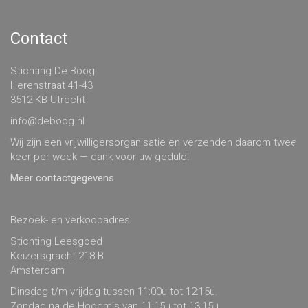
Contact
Stichting De Boog
Herenstraat 41-43
3512 KB Utrecht
info@deboog.nl
Wij zijn een vrijwilligersorganisatie en verzenden daarom twee
keer per week — dank voor uw geduld!
Meer contactgegevens
Bezoek- en verkoopadres
Stichting Leesgoed
Keizersgracht 218-B
Amsterdam
Dinsdag t/m vrijdag tussen 11:00u tot 12:15u.
Zondag na de Hoogmis van 11:15u tot 13:15u.