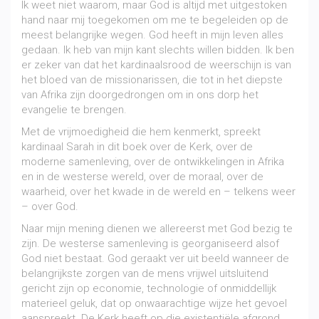
Ik weet niet waarom, maar God is altijd met uitgestoken
hand naar mij toegekomen om me te begeleiden op de
meest belangrijke wegen. God heeft in mijn leven alles
gedaan. Ik heb van mijn kant slechts willen bidden. Ik ben
er zeker van dat het kardinaalsrood de weerschijn is van
het bloed van de missionarissen, die tot in het diepste
van Afrika zijn doorgedrongen om in ons dorp het
evangelie te brengen.
Met de vrijmoedigheid die hem kenmerkt, spreekt
kardinaal Sarah in dit boek over de Kerk, over de
moderne samenleving, over de ontwikkelingen in Afrika
en in de westerse wereld, over de moraal, over de
waarheid, over het kwade in de wereld en – telkens weer
– over God.
Naar mijn mening dienen we allereerst met God bezig te
zijn. De westerse samenleving is georganiseerd alsof
God niet bestaat. God geraakt ver uit beeld wanneer de
belangrijkste zorgen van de mens vrijwel uitsluitend
gericht zijn op economie, technologie of onmiddellijk
materieel geluk, dat op onwaarachtige wijze het gevoel
aanspreekt. De Kerk heeft op die existentiële afgrond