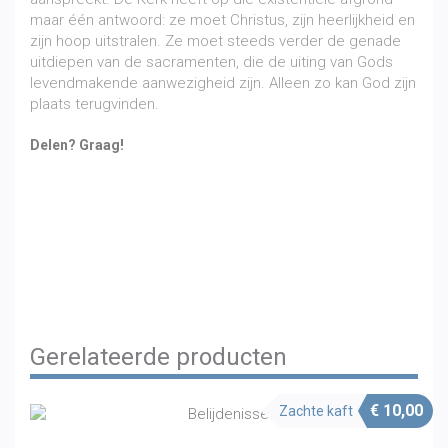
maar één antwoord: ze moet Christus, zijn heerlijkheid en
zijn hoop uitstralen. Ze moet steeds verder de genade
uitdiepen van de sacramenten, die de uiting van Gods
levendmakende aanwezigheid zijn. Alleen zo kan God zijn
plaats terugvinden.
Delen? Graag!
Share on Facebook
Share on Twitter
Share on Pinterest
Share on LinkedIn
Share on WhatsApp
Share on Email
Gerelateerde producten
€
10,00
Zachte kaft