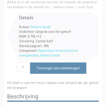
Afrika en in de westerse wereld, de moraal, de waarheid,
het kwade in de wereld en – telkens weer – over God.
Details
Auteur:
Robert Sarah
Ondertitel: Gesprek over het geloof
ISBN: 9,79E+12
Uitvoering: Zachte kaft
Aantal pagina's: 386
Categorieën:
Bijzondere levens
,
Kerk en
evangelisatie
,
Robert Sarah
God
Toevoegen aan winkelwagen
of
niets
aantal
Dit boek is ook een mooi cadeau voor iemand die zijn geloof
wil verdiepen.
Beschrijving