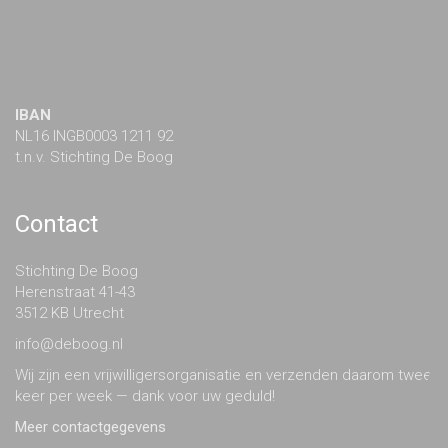
IBAN
NL16 INGB0003 1211 92
t.n.v. Stichting De Boog
Contact
Stichting De Boog
Herenstraat 41-43
3512 KB Utrecht
info@deboog.nl
Wij zijn een vrijwilligersorganisatie en verzenden daarom twee
keer per week — dank voor uw geduld!
Meer contactgegevens