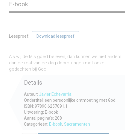
E-book
Leesproef:
Download leesproef
€
7,60
incl. btw
Als wij de Mis goed beleven, dan kunnen we niet anders
dan de rest van de dag doorbrengen met onze
gedachten bij God.
Details
Auteur:
Javier Echevarria
Ondertitel: een persoonlijke ontmoeting met God
ISBN: 97890.6257091.1
Uitvoering: E-book
Aantal pagina's: 208
Categorieën:
E-book
,
Sacramenten