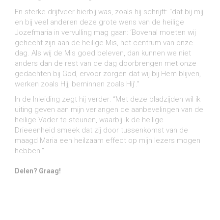
En sterke drijfveer hierbij was, zoals hij schrijft: “dat bij mij
en bij veel anderen deze grote wens van de heilige
Jozefmaria in vervulling mag gaan: ‘Bovenal moeten wij
gehecht zijn aan de heilige Mis, het centrum van onze
dag. Als wij de Mis goed beleven, dan kunnen we niet
anders dan de rest van de dag doorbrengen met onze
gedachten bij God, ervoor zorgen dat wij bij Hem blijven,
werken zoals Hij, beminnen zoals Hij’.”
In de Inleiding zegt hij verder: “Met deze bladzijden wil ik
uiting geven aan mijn verlangen de aanbevelingen van de
heilige Vader te steunen, waarbij ik de heilige
Drieeenheid smeek dat zij door tussenkomst van de
maagd Maria een heilzaam effect op mijn lezers mogen
hebben.”
Delen? Graag!
Share on Facebook
Share on Twitter
Share on Pinterest
Share on LinkedIn