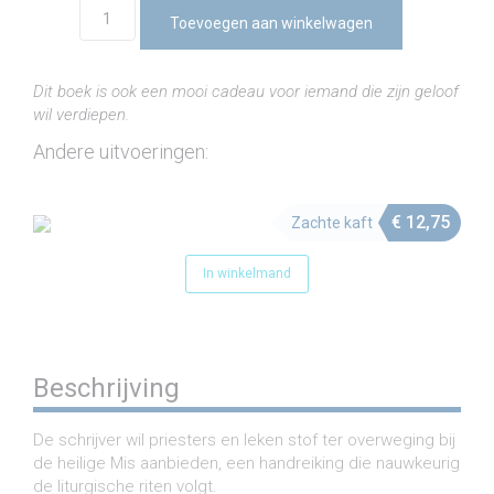
De
Toevoegen aan winkelwagen
heilige
Mis
beleven
Dit boek is ook een mooi cadeau voor iemand die zijn geloof
(e-
wil verdiepen.
book)
aantal
Andere uitvoeringen:
€
12,75
Zachte kaft
In winkelmand
Beschrijving
De schrijver wil priesters en leken stof ter overweging bij
de heilige Mis aanbieden, een handreiking die nauwkeurig
de liturgische riten volgt.