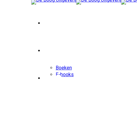
Welkom
Winkel
Boeken
E-books
Over ons