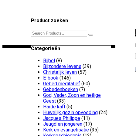
Product zoeken
Search
for:
Categorieën
Bijbel
(8)
Bijzondere levens
(39)
Christelijk leven
(57)
E-book
(146)
Gebed meditatief
(60)
Gebedenboeken
(7)
God, Vader, Zoon en heilige
Geest
(33)
Harde kaft
(5)
Huwelijk gezin opvoeding
(24)
Jacques Philippe
(11)
Jeugd en jongeren
(17)
Kerk en evangelisatie
(35)
Kerkgeschiedenis
(12)