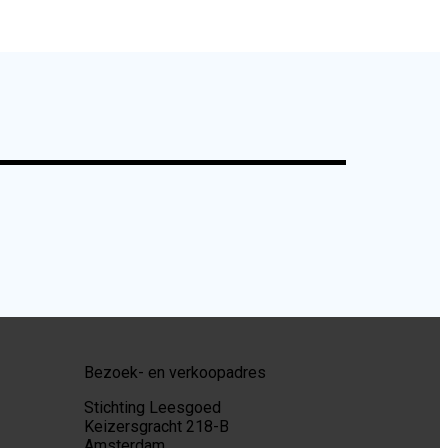
Bezoek- en verkoopadres
Stichting Leesgoed
Keizersgracht 218-B
Amsterdam