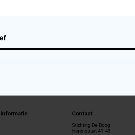
ef
linformatie
Contact
Stichting De Boog
Herenstraat 41-43