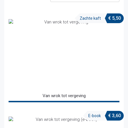
€
5,50
Zachte kaft
Van wrok tot vergeving
€
3,60
E-book